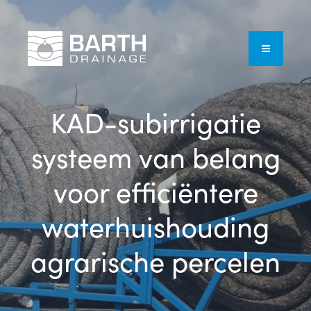
KAD-subirrigatie
systeem van belang
voor efficiëntere
waterhuishouding
agrarische percelen