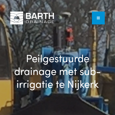
Peilgestuurde
drainage met sub-
irrigatie te Nijkerk